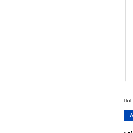
Hot
A
HM