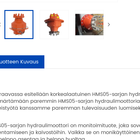
uotteen Kuvaus
raavassa esitellään korkealaatuinen HMS05-sarjan hydra
ärtämään paremmin HMS05-sarjan hydraulimoottoria. 
eistyötä kanssamme paremman tulevaisuuden luomisek
05-sarjan hydraulimoottori on monitoimituote, joka sovelt
entamiseen ja kaivostöihin. Vaikka se on monikäyttöinen
 helppo asentaa ja helppo huoltaa.