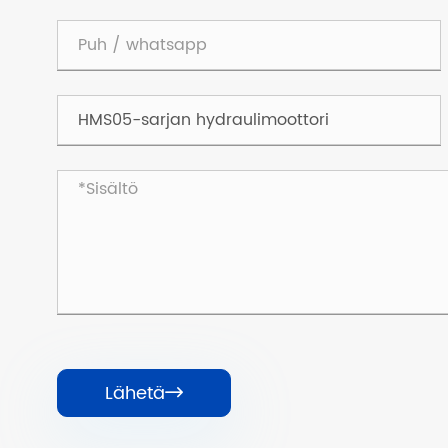
Lähetä
