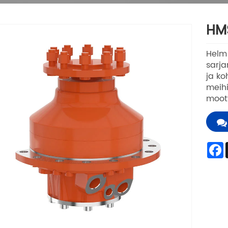
HMS
Helm
sarja
ja ko
meih
moott