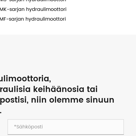
MK-sarjan hydraulimoottori
MF-sarjan hydraulimoottori
ulimoottoria,
raulisia keihäänosia tai
öpostisi, niin olemme sinuun
.