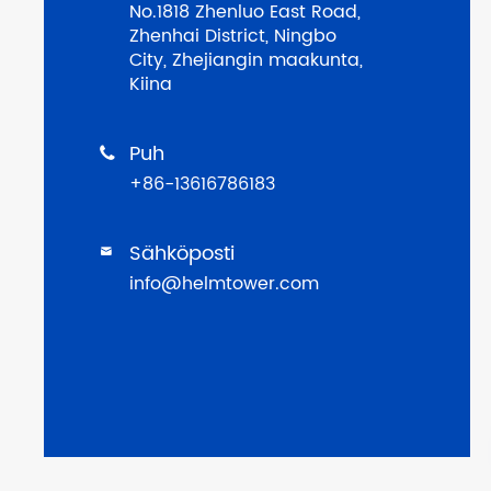
No.1818 Zhenluo East Road,
Zhenhai District, Ningbo
City, Zhejiangin maakunta,
Kiina
Puh

+86-13616786183
Sähköposti

info@helmtower.com