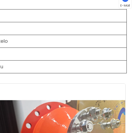
E-Mail
telo
a
tu