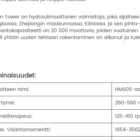
m Tower on hydraulimoottorien valmistaja, joka sijaitse
gbossa, Zhejiangin maakunnassa, Kiinassa, ja sen pinta-
tantokapasiteetti on 20 000 moottoria, joiden vuotuinen
4 yhtiön uuden tehtaan rakentaminen on alkanut ja tulev
inaisuudet:
otteen nimi:
HMS05-sar
irtymä:
260-560 
mellisnopeus:
125-160 r
x. Vääntömomentti:
1654-3562