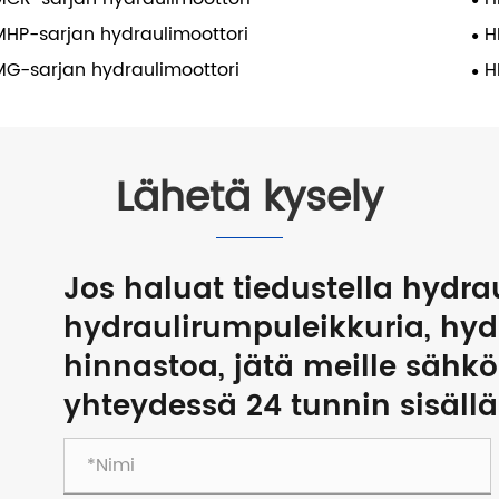
HP-sarjan hydraulimoottori
H
G-sarjan hydraulimoottori
H
Lähetä kysely
Jos haluat tiedustella hydra
hydraulirumpuleikkuria, hyd
hinnastoa, jätä meille sähk
yhteydessä 24 tunnin sisällä