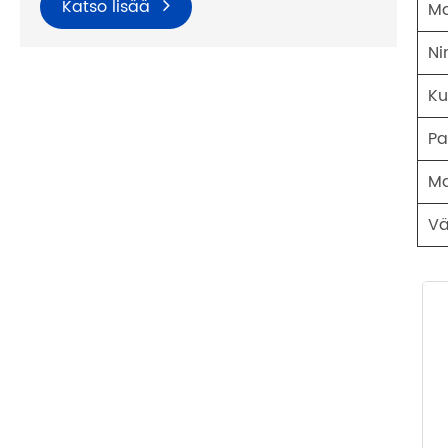
Katso lisää
Ma
Ni
Ku
Pa
Ma
Vä