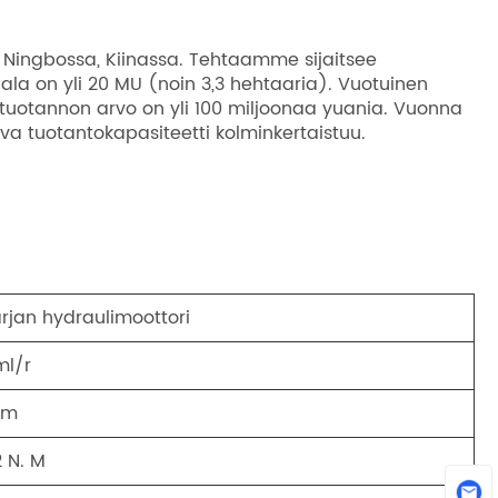
e Ningbossa, Kiinassa. Tehtaamme sijaitsee
ala on yli 20 MU (noin 3,3 hehtaaria). Vuotuinen
 tuotannon arvo on yli 100 miljoonaa yuania. Vuonna
a tuotantokapasiteetti kolminkertaistuu.
jan hydraulimoottori
ml/r
pm
 N. M