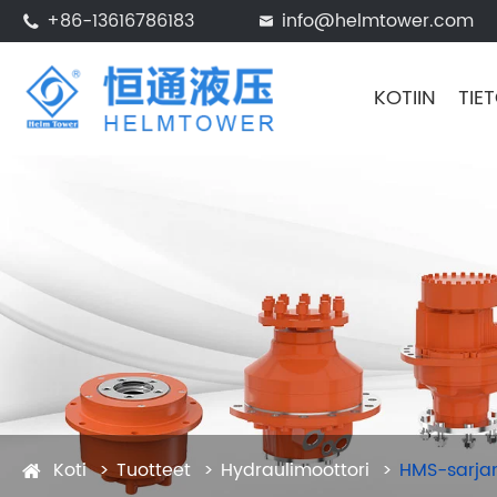
+86-13616786183
info@helmtower.com


KOTIIN
TIE
Koti
Tuotteet
Hydraulimoottori
HMS-sarjan