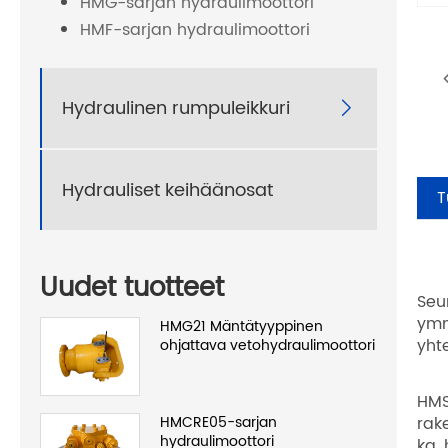
HMG-sarjan hydraulimoottori
HMF-sarjan hydraulimoottori
Hydraulinen rumpuleikkuri

Hydrauliset keihäänosat
T
Uudet tuotteet
Seu
ymm
HMG21 Mäntätyyppinen
yht
ohjattava vetohydraulimoottori
HMS
HMCRE05-sarjan
rak
hydraulimoottori
kg,