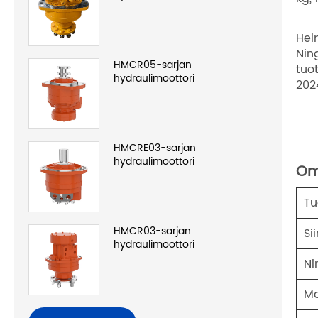
Hel
Nin
HMCR05-sarjan
tuo
hydraulimoottori
202
HMCRE03-sarjan
hydraulimoottori
Om
Tu
HMCR03-sarjan
Si
hydraulimoottori
Ni
Ma