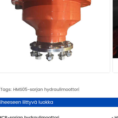
 Tags: HMS05-sarjan hydraulimoottori
iheeseen liittyvä luokka
CR-sarjan hydraulimoottori
H