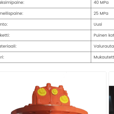
ksimipaine:
40 MPa
mellispaine:
25 MPa
nto:
Uusi
ketti:
Puinen ko
teriaali:
Valuraut
ri:
Mukautet