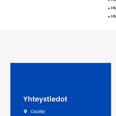
HM
HM
Yhteystiedot
Osoite
