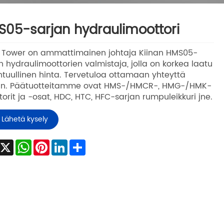
05-sarjan hydraulimoottori
 Tower on ammattimainen johtaja Kiinan HMS05-
n hydraulimoottorien valmistaja, jolla on korkea laatu
htuullinen hinta. Tervetuloa ottamaan yhteyttä
in. Päätuotteitamme ovat HMS-/HMCR-, HMG-/HMK-
orit ja -osat, HDC, HTC, HFC-sarjan rumpuleikkuri jne.
Lähetä kysely
Facebook
X
WhatsApp
Pinterest
LinkedIn
Share