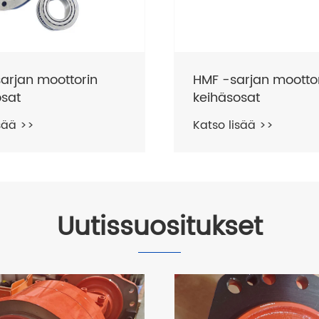
sarjan moottorin
HMK -sarjan mootto
osat
keihäsosat
sää >>
Katso lisää >>
Uutissuositukset