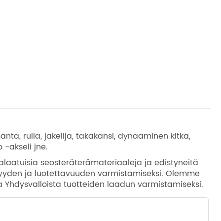
äntä, rulla, jakelija, takakansi, dynaaminen kitka,
 -akseli jne.
aatuisia seosteräterämateriaaleja ja edistyneitä
ävyyden ja luotettavuuden varmistamiseksi. Olemme
ja Yhdysvalloista tuotteiden laadun varmistamiseksi.