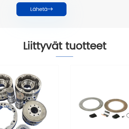
Lähetä

Liittyvät tuotteet