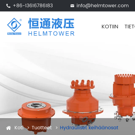
+86-13616786183
info@helmtower.com


KOTIIN
TIE
Koti
Tuotteet
Hydrauliset keihäänosat