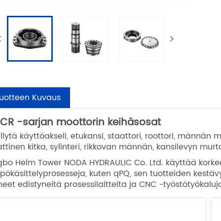
uotteen Kuvaus
CR -sarjan moottorin keihäsosat
llytä käyttöakseli, etukansi, staattori, roottori, männän m
attinen kitka, sylinteri, rikkovan männän, kansilevyn murto
gbo Helm Tower NODA HYDRAULIC Co. Ltd. käyttää korkeal
pökäsittelyprosesseja, kuten qPQ, sen tuotteiden kest
neet edistyneitä prosessilaitteita ja CNC -työstötyökalu