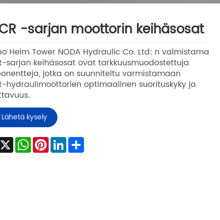
R -sarjan moottorin keihäsosat
bo Helm Tower NODA Hydraulic Co. Ltd: n valmistama
-sarjan keihäsosat ovat tarkkuusmuodostettuja
nentteja, jotka on suunniteltu varmistamaan
hydraulimoottorien optimaalinen suorituskyky ja
ttavuus.
Lähetä kysely
Facebook
X
WhatsApp
Pinterest
LinkedIn
Share