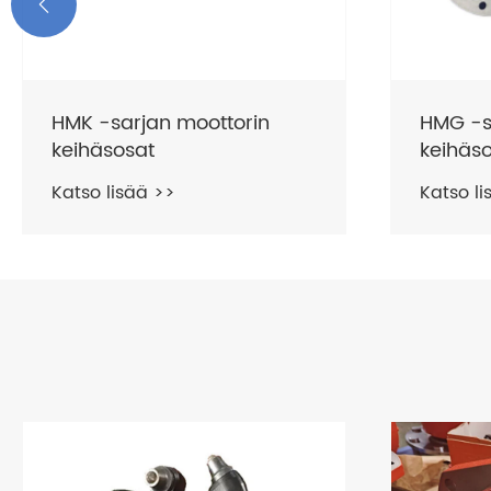

HMS -sarjan moottorin
HMHP -
keihäsosat
keihäs
Katso lisää >>
Katso li