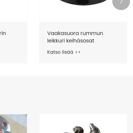

rin
HMG -sarjan moottorin
keihäsosat
Katso lisää >>