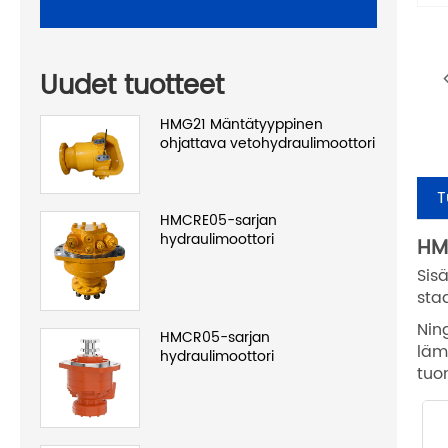
Uudet tuotteet
HMG21 Mäntätyyppinen
ohjattava vetohydraulimoottori
T
HMCRE05-sarjan
hydraulimoottori
HM
Sisä
sta
Nin
HMCR05-sarjan
läm
hydraulimoottori
tuo