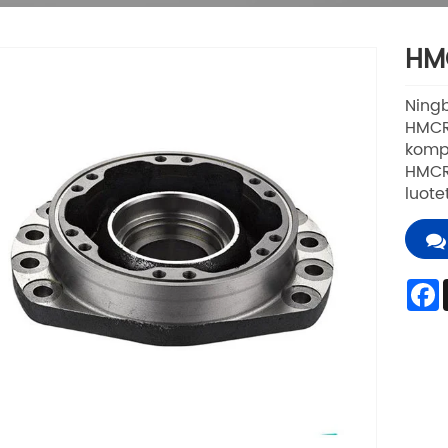
HMC
Ning
HMCR
kompo
HMCR-
luote