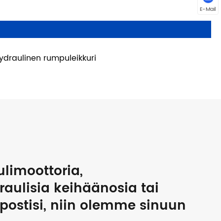
E-Mail
ydraulinen rumpuleikkuri
ulimoottoria,
raulisia keihäänosia tai
öpostisi, niin olemme sinuun