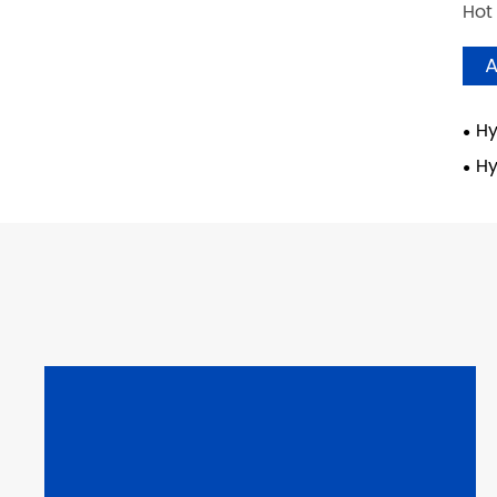
Hot
A
Hy
Hy