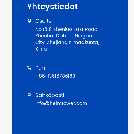
Yhteystiedot
Osoite

No.1818 Zhenluo East Road,
Zhenhai District, Ningbo
City, Zhejiangin maakunta,
Kiina
Puh

+86-13616786183
Sähköposti

info@helmtower.com